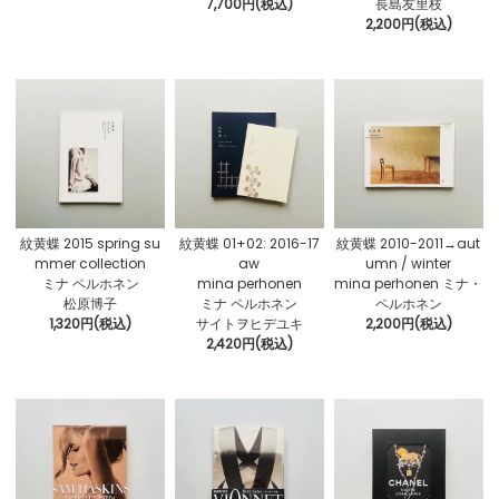
7,700円(税込)
長島友里枝
2,200円(税込)
紋黄蝶 2015 spring su
紋黄蝶 01+02: 2016-17
紋黄蝶 2010-2011→aut
mmer collection
aw
umn / winter
ミナ ペルホネン
mina perhonen
mina perhonen ミナ・
松原博子
ミナ ペルホネン
ペルホネン
1,320円(税込)
サイトヲヒデユキ
2,200円(税込)
2,420円(税込)