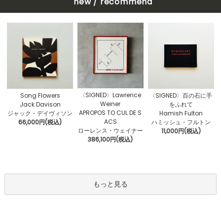
new / recommend
〈SIGNED〉Lawrence
Song Flowers
〈SIGNED〉百の石に手
Weiner
Jack Davison
をふれて
APROPOS TO CUL DE S
ジャック・デイヴィソン
Hamish Fulton
ACS
66,000円(税込)
ハミッシュ・フルトン
ローレンス・ウェイナー
11,000円(税込)
386,100円(税込)
もっと見る