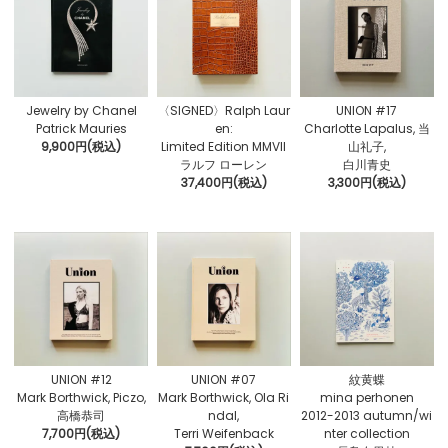
Jewelry by Chanel
〈SIGNED〉Ralph Laur
UNION #17
Patrick Mauries
en:
Charlotte Lapalus, 当
9,900円(税込)
Limited Edition MMVII
山礼子,
ラルフ ローレン
白川青史
37,400円(税込)
3,300円(税込)
UNION #12
UNION #07
紋黄蝶
Mark Borthwick, Piczo,
Mark Borthwick, Ola Ri
mina perhonen
高橋恭司
ndal,
2012-2013 autumn/wi
7,700円(税込)
Terri Weifenback
nter collection