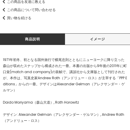
この商品を友達に教える
この商品について問い合わせる
買い物を続ける
商品説明
イメージ
1971年初冬、初となる国外旅行で横尾忠則とともにニューヨークに降り立った
森山が収めたスナップから構成された一冊。本書の出版から9年後の2011年に町
口覚(match and company)の装幀で、講談社から文庫版として刊行された
が、本作は、写真史家Andrew Roth（アンドリュー・ロス）が主宰する「PPP E
ditions」からの一冊。デザインはAlexander Gelman（アレクサンダー・ゲ
ルマン）
Daido Moriyama（森山大道）, Roth Horowitz
デザイン: Alexander Gelman（アレクサンダー・ゲルマン）, Andrew Roth
（アンドリュー・ロス）