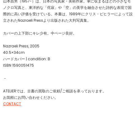
山本昌男（1957-）は、日本の写真家・美術作家。掌に収まるほどの小さなモ
ノクロ写真と、東洋的な「侘寂」や「空」の美学を融合させた詩的な表現で国
際的に高い評価を受けている。本書は、1989年にクリス・ピヒラーによって設
立されたNazraeli Pressより出版された大判写真集。
カバーの上下部にキレ少有。中ページ良好。
Nazraeli Press, 2005
40.5×34cm
ハードカバー | condition: B
ISBN 1590051475
－
ATELIERでは、古書の買取のご依頼/ご相談を承っております。
お気軽にお問い合わせください。
CONTACT