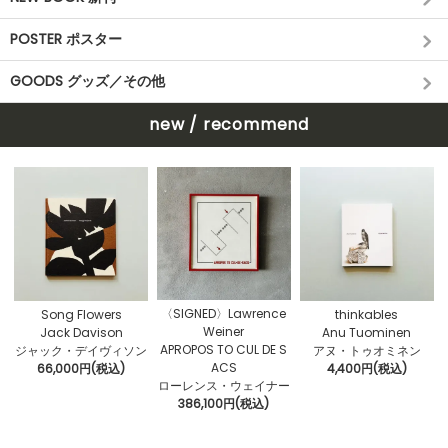
POSTER ポスター
GOODS グッズ／その他
new / recommend
〈SIGNED〉Lawrence
Song Flowers
thinkables
Weiner
Jack Davison
Anu Tuominen
APROPOS TO CUL DE S
ジャック・デイヴィソン
アヌ・トゥオミネン
ACS
66,000円(税込)
4,400円(税込)
ローレンス・ウェイナー
386,100円(税込)