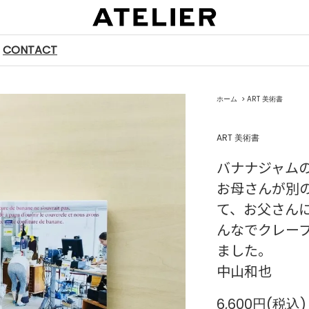
CONTACT
ホーム
>
ART 美術書
ART 美術書
バナナジャム
お母さんが別
て、お父さん
んなでクレー
ました。
中山和也
6,600円(税込)