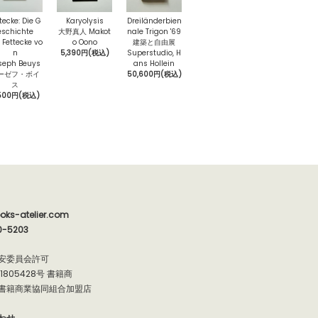
tecke: Die G
Karyolysis
Dreiländerbien
eschichte
大野真人 Makot
nale Trigon '69
 Fettecke vo
o Oono
建築と自由展
n
5,390円(税込)
Superstudio, H
seph Beuys
ans Hollein
ーゼフ・ボイ
50,600円(税込)
ス
500円(税込)
oks-atelier.com
0-5203
安委員会許可
91805428号 書籍商
書籍商業協同組合加盟店
わせ