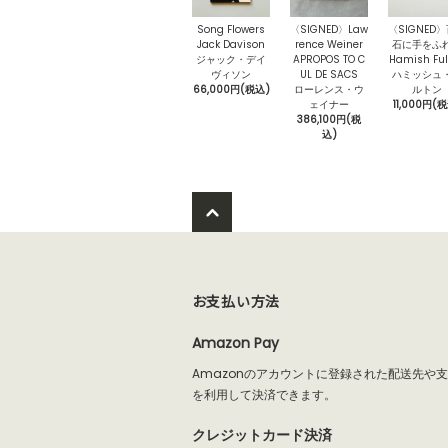
Song Flowers
〈SIGNED〉Law
〈SIGNED
Jack Davison
rence Weiner
石に手をふ
ジャック・デイ
APROPOS TO C
Hamish Ful
ヴィソン
UL DE SACS
ハミッシュ
66,000円(税込)
ローレンス・ウ
ルトン
ェイナー
11,000円(
386,100円(税
込)
お支払い方法
Amazon Pay
Amazonのアカウントに登録された配送先や
を利用して決済できます。
クレジットカード決済