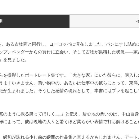
明
9月を、ある古物商と同行し、ヨーロッパに滞在しました。バンにすし詰め
ップ、ベンダーからの買付に立会い、そして古物が集積した状況――家
」を見ました。
らを撮影したポートレート集です。「大きな家」にいた彼らに、購入し
うまくいきません。買い物中の、あるいは仕事中の彼らにとって、東洋
絶が生まれました。そうした感情の現れとして、本書にはブレを起こし
宅のように振る舞ってほしく……」と伝え、居心地の悪いのは、中山自
帰によって、彼は現地の人々と驚くほど柔らかい表情で打ち解けること
、緩和が訪れる少し前の瞬間の作品集と言えるかもしれません。アート