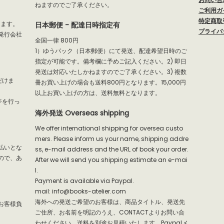
ねますのでご了承ください。
ご利用ガ
特定商取
だけます。
日本郵便 - 配達日時指定有
プライバ
発行会社
全国一律 800円
1）ゆうパック（日本郵便）にて発送、配達希望日時のご
指定が可能です。備考欄に予めご記入ください。2) 即日
発送は対応いたしかねますのでご了承ください。3) 複数
だけま
冊お買い上げの場合も送料800円となります。15,000円
以上お買い上げの方は、送料無料となります。
ジを行っ
海外発送 Overseas shipping
We offer international shipping for oversea custo
mers. Please inform us your name, shipping addre
払いとな
ss, e-mail address and the URL of book your order.
ので、あ
After we will send you shipping estimate an e-mai
l.
Payment is available via Paypal.
mail: info@books-atelier.com
海外への発送ご希望のお客様は、商品タイトル、発送先
お客様負
ご住所、お名前を明記のうえ、CONTACTよりお問い合
わせください。送料を別途お見積いたします。Paypalメ