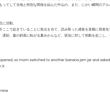
もってして当地と特別な関係を結んだ中山の、まだ、にがい瞬間のアル
点に活動。
今ここで起きていることに焦点を当て、読み取った感覚を直截に視覚化
、遅刻、森の斜面に転がる夏みかんなど。状況に対して初動を起こし、
 opened, so mom switched to another banana jam jar and asked 
 it.
amine