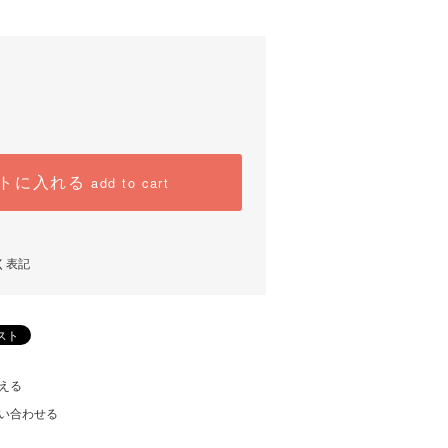
トに入れる
add to cart
く表記
える
い合わせる