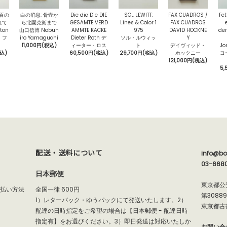
〉百の
白の消息: 骨壼か
Die die Die DIE
SOL LEWITT:
FAX CUADROS /
Fet
れて
ら北園克衛まで
GESAMTE VERD
Lines & Color 1
FAX CUADROS
ton
山口信博 Nobuh
AMMTE KACKE
975
DAVID HOCKNE
der
・フ
iro Yamaguchi
Dieter Roth デ
ソル・ルウィッ
Y
11,000円(税込)
ィーター・ロス
ト
デイヴィッド・
Jo
税込)
60,500円(税込)
29,700円(税込)
ホックニー
ヨ
121,000円(税込)
5,
配送・送料について
info@bo
03-668
日本郵便
東京都公
支払い方法
全国一律 600円
第3088
1）レターパック・ゆうパックにて発送いたします。2）
東京都古
配達の日時指定をご希望の場合は【日本郵便 - 配達日時
指定有】をお選びください。3）即日発送は対応いたしか
お問い合