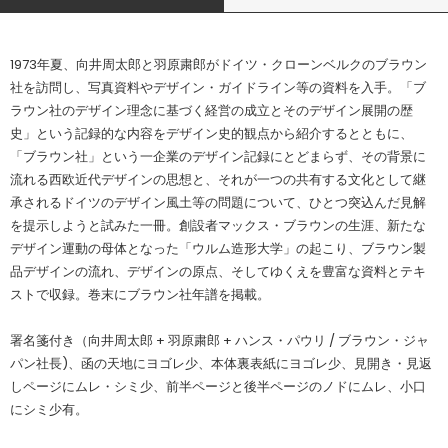
1973年夏、向井周太郎と羽原粛郎がドイツ・クローンベルクのブラウン
社を訪問し、写真資料やデザイン・ガイドライン等の資料を入手。「ブ
ラウン社のデザイン理念に基づく経営の成立とそのデザイン展開の歴
史」という記録的な内容をデザイン史的観点から紹介するとともに、
「ブラウン社」という一企業のデザイン記録にとどまらず、その背景に
流れる西欧近代デザインの思想と、それが一つの共有する文化として継
承されるドイツのデザイン風土等の問題について、ひとつ突込んだ見解
を提示しようと試みた一冊。創設者マックス・ブラウンの生涯、新たな
デザイン運動の母体となった「ウルム造形大学」の起こり、ブラウン製
品デザインの流れ、デザインの原点、そしてゆくえを豊富な資料とテキ
ストで収録。巻末にブラウン社年譜を掲載。
署名箋付き（向井周太郎 + 羽原粛郎 + ハンス・パウリ / ブラウン・ジャ
パン社長)、函の天地にヨゴレ少、本体裏表紙にヨゴレ少、見開き・見返
しページにムレ・シミ少、前半ページと後半ページのノドにムレ、小口
にシミ少有。