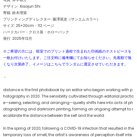
デザイン: Xiaojun Shi
寄稿: 鈴木理策
プリンティングディレクター: 篠澤篤史（サンエムカラー）
サイズ: 25×20cm・112 ページ
ハードカバー・クロス装・ホローバック
発行: 2025年12月
※ご希望の方には、暗室でのプリント過程で生まれた印画紙のテストピースを
一枚お付けいたします。ご注文時に備考欄にてお知らせください。先着順で無
くなり次第終了、イメージはこちらでランダムに選定させていただきます。
－
distance is the first photobook by an editor who began working with p
hotography in 2020. The sensibility cultivated through editorial practic
e—seeing, selecting, and arranging—quietly shifts here into acts of ph
otographing and darkroom printing, forming an ongoing attempt to r
ecalibrate the distance between the self and the world.
In the spring of 2020, following a COVID-19 infection that resulted in the
temporary loss of smell, the artist’s awareness of perception itself inte