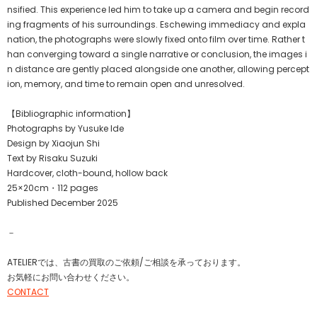
nsified. This experience led him to take up a camera and begin record
ing fragments of his surroundings. Eschewing immediacy and expla
nation, the photographs were slowly fixed onto film over time. Rather t
han converging toward a single narrative or conclusion, the images i
n distance are gently placed alongside one another, allowing percept
ion, memory, and time to remain open and unresolved.
【Bibliographic information】
Photographs by Yusuke Ide
Design by Xiaojun Shi
Text by Risaku Suzuki
Hardcover, cloth-bound, hollow back
25×20cm・112 pages
Published December 2025
－
ATELIERでは、古書の買取のご依頼/ご相談を承っております。
お気軽にお問い合わせください。
CONTACT