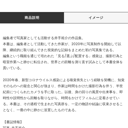
商品説明
イメージ
編集者で写真家としても活動する井手裕介の作品集。
本書は、編集者として活動してきた作家が、2020年に写真制作を開始して以
降、継続的に取り組んできた視覚的な記録をまとめた初の写真集である。
編集という職能を通じて培われた「見る/選ぶ/配置する」感覚は、撮影行為と
暗室作業へと静かに転位され、世界との距離を測り直す試みとして本書全体を
貫いている。
2020年春、新型コロナウイルス感染による嗅覚喪失という経験を契機に、知覚
そのものへの疑念と関心が強まり、作家は時間をかけた撮影行為を伴う、半世
紀前につくられたカメラを手に取った。以後、身の回りの風景や出来事を、即
時性や説明性から距離を取りながら、時間をかけてフィルムに定着させてい
る。本書は、その過程で生まれた写真群を、一定の物語や結論に収束させるこ
となく、一冊の中に静かに並置したものである。
【書誌情報】
写真: 井手裕介