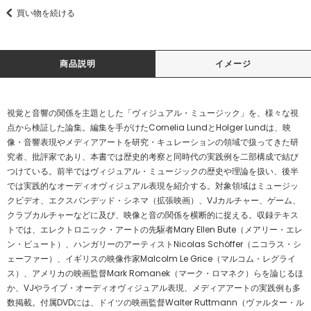
買い物を続ける
商品説明
イメージ
視覚と音響の関係を主題とした「ヴィジュアル・ミュージック」を、様々な視
点から検証した論集。編集を手がけたCornelia LundとHolger Lundは、映
像・音響表現やメディアアートを研究・キュレーションの領域で扱ってきた研
究者、批評家であり、本書では歴史的考察と同時代の実践例を二部構成で結び
つけている。前半ではヴィジュアル・ミュージックの歴史や理論を扱い、後半
では実践的なオーディオヴィジュアル表現を紹介する。対象領域はミュージッ
クビデオ、エクスパンデッド・シネマ（拡張映画）、VJカルチャー、ゲーム、
クラブカルチャーなどに及び、映像と音の関係を横断的に捉える。収録テキス
トでは、エレクトロニック・アートの先駆者Mary Ellen Bute（メアリー・エレ
ン・ビュート）、ハンガリーのアーティストNicolas Schöffer（ニコラス・シ
ェーファー）、イギリスの映像作家Malcolm Le Grice（マルコム・レグライ
ス）、アメリカの映画監督Mark Romanek（マーク・ロマネク）らを論じるほ
か、VJやライブ・オーディオヴィジュアル表現、メディアアートの実践例も多
数掲載。付属DVDには、ドイツの映画監督Walter Ruttmann（ヴァルター・ル