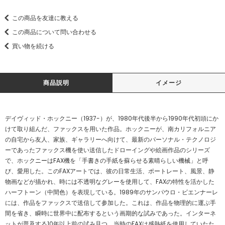
この商品を友達に教える
この商品について問い合わせる
買い物を続ける
商品説明
イメージ
デイヴィッド・ホックニー（1937-）が、1980年代後半から1990年代初頭にか
けて取り組んだ、ファックスを用いた作品。ホックニーが、南カリフォルニア
の自宅から友人、家族、ギャラリーへ向けて、最新のパーソナル・テクノロジ
ーであったファックス機を使い送信したドローイングや絵画作品のシリーズ
で、ホックニーはFAX機を「手書きの手紙を蘇らせる素晴らしい機械」と呼
び、愛用した。このFAXアートでは、彼の日常生活、ポートレート、風景、静
物画などが描かれ、時には不透明なグレーを使用して、FAXの特性を活かした
ハーフトーン（中間色）を表現している。1989年のサンパウロ・ビエンナーレ
には、作品をファックスで送信して参加した。これは、作品を物理的に運ぶ手
間を省き、瞬時に世界中に配布するという画期的な試みであった。インターネ
ットが普及する10年以上前の試み且つ、当時のFAXは感熱紙を使用していたた