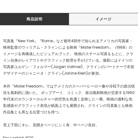
商品説明
イメージ
写真集『New York』『Rome』など都市4部作で知られるアメリカの写真家・
映画監督のウィリアム・クラインによる映画『Mister Freedom』（1968）の
イメージを再構成したビジュアルブック。 映画のスチール写真をもとに、クラ
イン自身がレイアウトやグラフィック処理を手がけている。撮影にはドイツの
写真家ユルゲン・フォルマー(Jürgen Vollmer)、クラインのパートナーで衣装
デザイナーのジャニーヌ・クライン(Janine Klein)が参加。
本作『Mister Freedom』ではアメリカのスーパーヒーロー像や冷戦下の政治状
況を風刺的に描いた。 ポップアート、コミック、政治風刺映画が交差する1960
年代末のカウンターカルチャー的空気を色濃く反映した一冊。映画の過剰な色
彩感覚やグラフィック表現が紙面上でも展開され、クラインの写真集とも映画
作品集とも異なる位置づけを持つ。
背上下部にキレ、見開きページにシミ有、中ページ良好。
Eric Losfeld, 1970