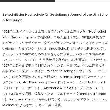
Zeitschrift der Hochschule für Gestaltung / Journal of the Ulm Scho
ol for Design
1953年に西ドイツのウルム市に設立されたウルム造形大学（Hochschul
e für Gestaltung ulm）の機関紙。ウルム造形大学は、20世紀を代表す
るグラフィックデザイナー、タイポグラファーのオトル・アイヒャー（O
tl Aicher）と妻イング・ショル（Inge Scholl）がナチスに処刑されてし
まったイングの弟妹のための基金をもとに設立し、バウハウス出身のマ
ックス・ビル（Max Bill）が初代校長を務めた。本機関誌は、1958年から
1967年の21号まで季刊で刊行されたもので、本書では、ウルム造形大学
の講師でプロダクトデザイナーWalter Zeischegg（ウォルター・ザイテ
ック）の街路照明のフォルムの研究や、Martin Krampen(マーティン・
クランペン)、Gui Bonsiepe（ギー・ボンシーペ）、Claude Schnaidt
（クロード・シュナイト）、Abraham A. Moles（アブラアム・A・モ
ル）らの論文を収録。編集をトマス・マルドナード (Tomas Maldonad
o)、Renate Kietzmannが手がけている。美しいレイアウトはH.Jacob,
M.Winterによるもの。テキスト英・独語。