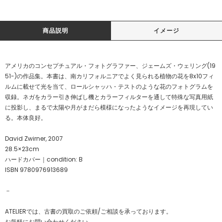
商品説明
イメージ
アメリカのコンセプチュアル・フォトグラファー、ジェームズ・ウェリング(19
51-)の作品集。本書は、南カリフォルニアでよく見られる植物の花を8x10フィ
ルムに載せて光を当て、ロールシャッハ・テストのような花のフォトグラムを
収録。ネガをカラー引き伸ばし機とカラーフィルターを通して特殊な写真用紙
に投影し、まるで太陽や月がまだら模様になったようなイメージを再現してい
る。本体良好。
David Zwirner, 2007
28.5×23cm
ハードカバー｜condition: B
ISBN 9780976913689
－
ATELIERでは、古書の買取のご依頼/ご相談を承っております。
お気軽にお問い合わせください。