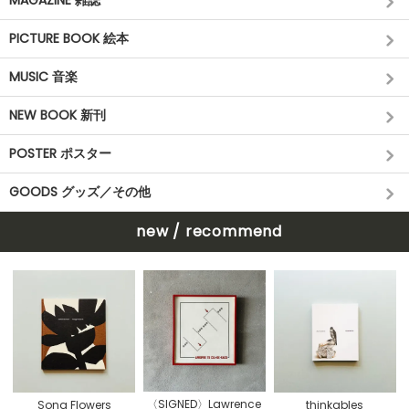
PICTURE BOOK 絵本
MUSIC 音楽
NEW BOOK 新刊
POSTER ポスター
GOODS グッズ／その他
new / recommend
〈SIGNED〉Lawrence
Song Flowers
thinkables