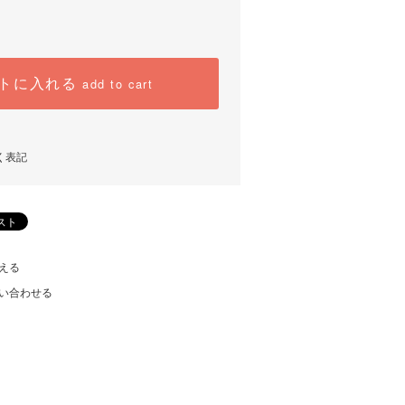
トに入れる
add to cart
く表記
える
い合わせる