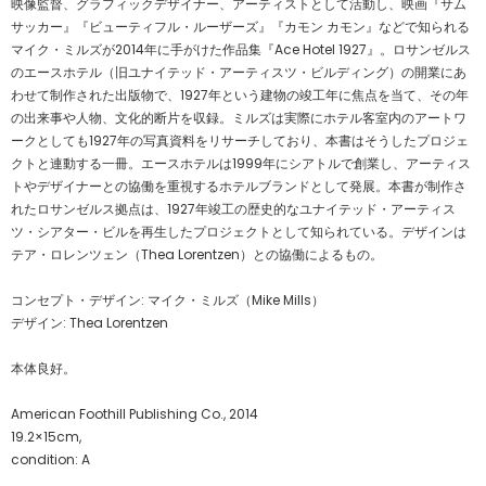
映像監督、グラフィックデザイナー、アーティストとして活動し、映画『サム
サッカー』『ビューティフル・ルーザーズ』『カモン カモン』などで知られる
マイク・ミルズが2014年に手がけた作品集『Ace Hotel 1927』。ロサンゼルス
のエースホテル（旧ユナイテッド・アーティスツ・ビルディング）の開業にあ
わせて制作された出版物で、1927年という建物の竣工年に焦点を当て、その年
の出来事や人物、文化的断片を収録。ミルズは実際にホテル客室内のアートワ
ークとしても1927年の写真資料をリサーチしており、本書はそうしたプロジェ
クトと連動する一冊。エースホテルは1999年にシアトルで創業し、アーティス
トやデザイナーとの協働を重視するホテルブランドとして発展。本書が制作さ
れたロサンゼルス拠点は、1927年竣工の歴史的なユナイテッド・アーティス
ツ・シアター・ビルを再生したプロジェクトとして知られている。デザインは
テア・ロレンツェン（Thea Lorentzen）との協働によるもの。
コンセプト・デザイン: マイク・ミルズ（Mike Mills）
デザイン: Thea Lorentzen
本体良好。
American Foothill Publishing Co., 2014
19.2×15cm,
condition: A