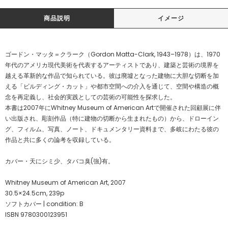
商品説明
イメージ
ゴードン・マッタ＝クラーク（Gordon Matta-Clark, 1943–1978）は、1970
年代のアメリカ現代美術を代表するアーティストであり、建築と芸術の境界を
越える革新的な作品で知られている。彼は廃墟となった建物に大胆な切断を加
える「ビルディング・カット」や都市空間への介入を通じて、空間や構造の概
念を再定義し、社会的実践としての芸術の可能性を探求した。
本書は2007年にWhitney Museum of American Artで開催された回顧展に伴
い出版され、彫刻作品（特に建物の切断から生まれたもの）から、ドローイン
グ、フィルム、写真、ノート、ドキュメンタリー資料まで、多岐にわたる彼の
作品と共に多くの論考を収録している。
カバー・天にシミ少、タバコ臭(強)有。
Whitney Museum of American Art, 2007
30.5×24.5cm, 239p
ソフトカバー | condition: B
ISBN 9780300123951