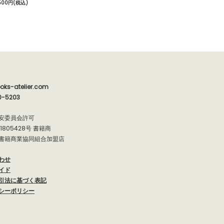
500円(税込)
oks-atelier.com
0-5203
安委員会許可
91805428号 書籍商
書籍商業協同組合加盟店
わせ
イド
引法に基づく表記
シーポリシー