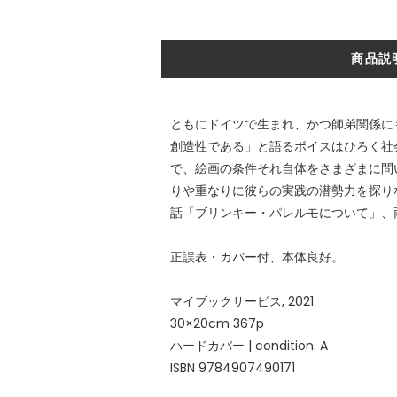
商品説
ともにドイツで生まれ、かつ師弟関係にも
創造性である」と語るボイスはひろく社
で、絵画の条件それ自体をさまざまに問い
りや重なりに彼らの実践の潜勢力を探り
話「ブリンキー・パレルモについて」、
正誤表・カバー付、本体良好。
マイブックサービス, 2021
30×20cm 367p
ハードカバー | condition: A
ISBN 9784907490171