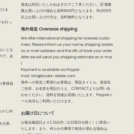
発送は対応いたしかねますのでご了承ください。3) 複数
だけま
冊お買い上げの場合も送料800円となります。15,000円
以上お買い上げの方は、送料無料となります。
ジを行っ
海外発送 Overseas shipping
We offer international shipping for oversea custo
mers. Please inform us your name, shipping addre
払いとな
ss, e-mail address and the URL of book your order.
ので、あ
After we will send you shipping estimate an e-mai
l.
Payment is available via Paypal.
mail: info@books-atelier.com
海外への発送ご希望のお客様は、商品タイトル、発送先
お客様負
ご住所、お名前を明記のうえ、CONTACTよりお問い合
わせください。送料を別途お見積いたします。Paypalメ
ール決済もご利用いただけます。
らかじめ
お届け日について
お振込確認日より2 日以内（土日祝日を除く）に発送い
き次第、
たします。また、何らかの事情で発送が遅れる場合は、