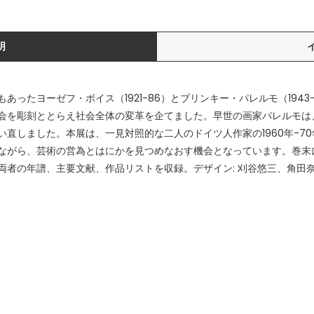
明
あったヨーゼフ・ボイス（1921-86）とブリンキー・パレルモ（194
会を彫刻ととらえ社会全体の変革を企てました。早世の画家パレルモは
直しました。本展は、一見対照的な二人のドイツ人作家の1960年-7
ながら、芸術の営為とはにかを見つめなおす機会となっています。巻末
両者の年譜、主要文献、作品リストを収録。デザイン: 刈谷悠三、角田