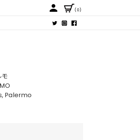
(0)
ルモ
RMO
s, Palermo