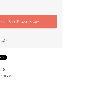
トに入れる
add to cart
く表記
える
い合わせる