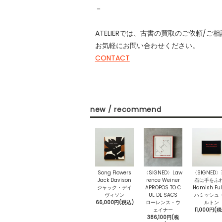
－
ATELIERでは、古書の買取のご依頼/
お気軽にお問い合わせください。
CONTACT
new / recommend
Song Flowers
〈SIGNED〉Law
〈SIGNED
Jack Davison
rence Weiner
石に手をふ
ジャック・デイ
APROPOS TO C
Hamish Ful
ヴィソン
UL DE SACS
ハミッシュ
66,000円(税込)
ローレンス・ウ
ルトン
ェイナー
11,000円(
386,100円(税