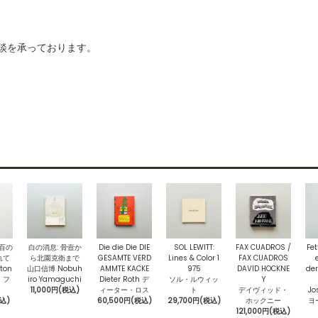
ご相談を承っております。
〉百の
白の消息: 骨壼か
Die die Die DIE
SOL LEWITT:
FAX CUADROS /
Fet
れて
ら北園克衛まで
GESAMTE VERD
Lines & Color 1
FAX CUADROS
ton
山口信博 Nobuh
AMMTE KACKE
975
DAVID HOCKNE
der
・フ
iro Yamaguchi
Dieter Roth デ
ソル・ルウィッ
Y
11,000円(税込)
ィーター・ロス
ト
デイヴィッド・
Jo
税込)
60,500円(税込)
29,700円(税込)
ホックニー
ヨ
121,000円(税込)