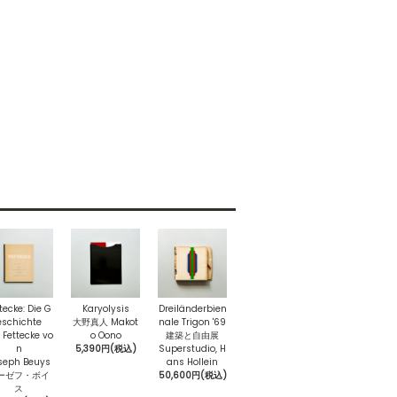
tecke: Die G
Karyolysis
Dreiländerbien
eschichte
大野真人 Makot
nale Trigon '69
 Fettecke vo
o Oono
建築と自由展
n
5,390円(税込)
Superstudio, H
seph Beuys
ans Hollein
ーゼフ・ボイ
50,600円(税込)
ス