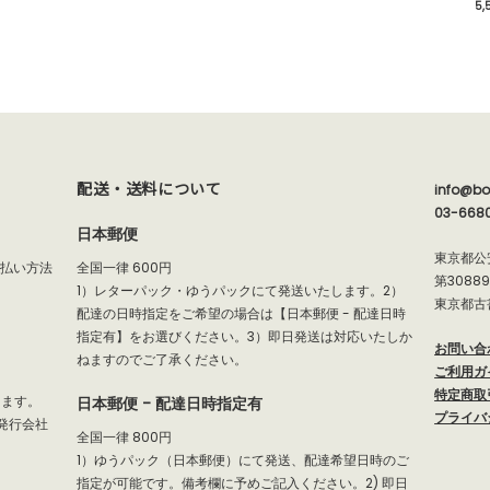
5,
配送・送料について
info@bo
03-668
日本郵便
東京都公
支払い方法
全国一律 600円
第3088
1）レターパック・ゆうパックにて発送いたします。2）
東京都古
配達の日時指定をご希望の場合は【日本郵便 - 配達日時
指定有】をお選びください。3）即日発送は対応いたしか
お問い合
ねますのでご了承ください。
ご利用ガ
特定商取
だけます。
日本郵便 - 配達日時指定有
プライバ
発行会社
全国一律 800円
1）ゆうパック（日本郵便）にて発送、配達希望日時のご
指定が可能です。備考欄に予めご記入ください。2) 即日