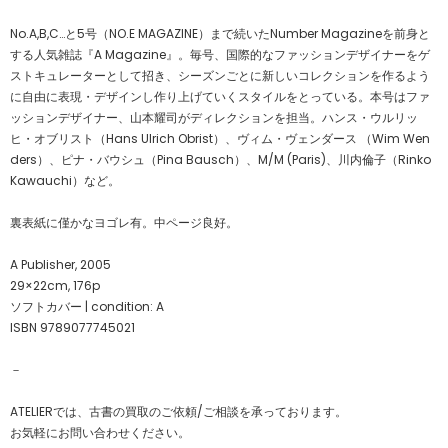
No.A,B,C…と5号（NO.E MAGAZINE）まで続いたNumber Magazineを前身と
する人気雑誌『A Magazine』。毎号、国際的なファッションデザイナーをゲ
ストキュレーターとして招き、シーズンごとに新しいコレクションを作るよう
に自由に表現・デザインし作り上げていくスタイルをとっている。本号はファ
ッションデザイナー、山本耀司がディレクションを担当。ハンス・ウルリッ
ヒ・オブリスト（Hans Ulrich Obrist）、ヴィム・ヴェンダース （Wim Wen
ders）、ピナ・バウシュ（Pina Bausch）、M/M (Paris)、川内倫子（Rinko
Kawauchi）など。
裏表紙に僅かなヨゴレ有。中ページ良好。
A Publisher, 2005
29×22cm, 176p
ソフトカバー | condition: A
ISBN 9789077745021
－
ATELIERでは、古書の買取のご依頼/ご相談を承っております。
お気軽にお問い合わせください。