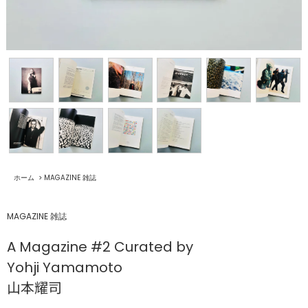
ホーム
>
MAGAZINE 雑誌
MAGAZINE 雑誌
A Magazine #2 Curated by
Yohji Yamamoto
山本耀司