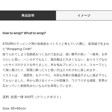
商品説明
イメージ
How to wrap? What to wrap?
ATELIERのラッピング用の包装紙をつくろうと考えていた際に、延長線で生まれ
た“Wrapping Cloth”
捨てられてしまう包装紙をつくるのであれば、使い勝手の良い「一枚布」を作
りたいと思い、ハンカチでもなく、風呂敷ほど大きくもない、ありそうでなか
ったサイズのクロスを作りました。本を包みプレゼントしたり、スカーフとし
て身に着けたり、部屋に飾ったりと使い方は人それぞれに楽しめます。
イラストは、「感受性」をテーマに、今回も作家の安藤晶子さんに描き下ろし
てもらいました。本から受けるイメージや想像力、ワクワクする感覚、世界が
広がっていく創造性みたいなものを表現しています。
送料: 全国一律 300円（クリックポスト）
Size: 65×65cm