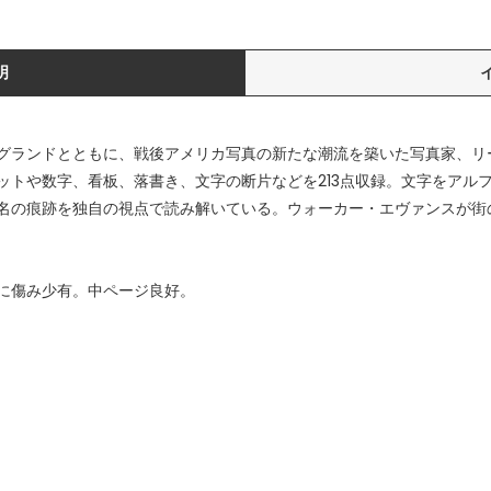
明
グランドとともに、戦後アメリカ写真の新たな潮流を築いた写真家、リ
ットや数字、看板、落書き、文字の断片などを213点収録。文字をアル
痕跡を独自の視点で読み解いている。ウォーカー・エヴァンスが街の文字を主
。
に傷み少有。中ページ良好。