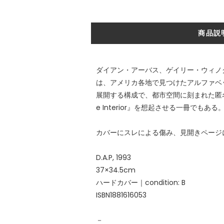
商品説
ダイアン・アーバス、ゲイリー・ウィノ
は、アメリカ各地で見つけたアルファベ
展開する構成で、都市空間に刻まれた匿名の
e Interior』を想起させる一冊でもある
カバーにスレによる傷み、見開きページ
D.A.P, 1993
37×34.5cm
ハードカバー｜condition: B
ISBN1881616053
－