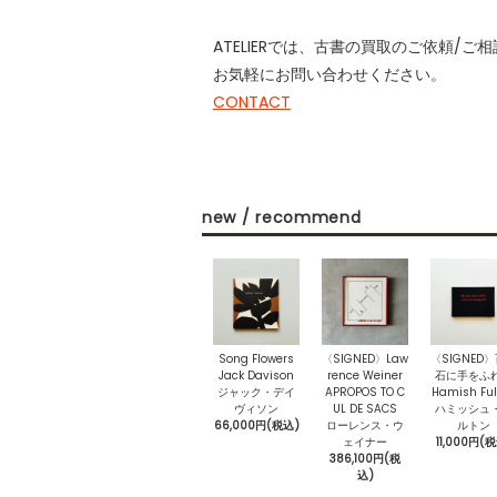
ATELIERでは、古書の買取のご依頼/
お気軽にお問い合わせください。
CONTACT
new / recommend
Song Flowers
〈SIGNED〉Law
〈SIGNED
Jack Davison
rence Weiner
石に手をふ
ジャック・デイ
APROPOS TO C
Hamish Ful
ヴィソン
UL DE SACS
ハミッシュ
66,000円(税込)
ローレンス・ウ
ルトン
ェイナー
11,000円(
386,100円(税
込)