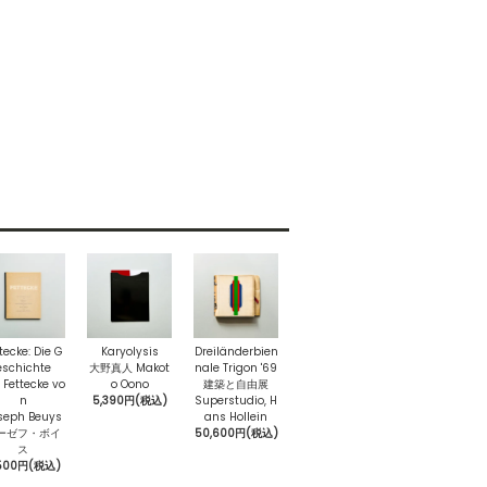
tecke: Die G
Karyolysis
Dreiländerbien
eschichte
大野真人 Makot
nale Trigon '69
 Fettecke vo
o Oono
建築と自由展
n
5,390円(税込)
Superstudio, H
seph Beuys
ans Hollein
ーゼフ・ボイ
50,600円(税込)
ス
500円(税込)