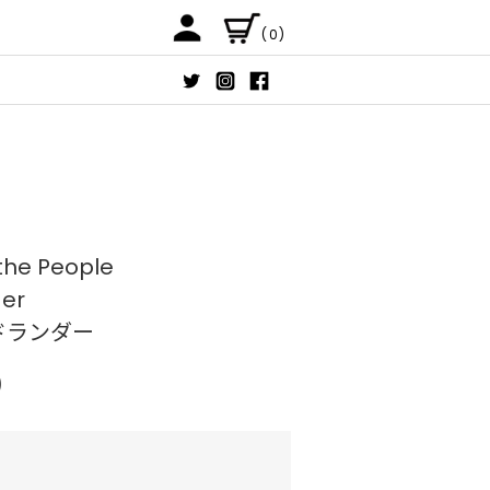
(0)
 the People
der
ドランダー
)