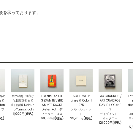
ご相談を承っております。
〉百の
白の消息: 骨壼か
Die die Die DIE
SOL LEWITT:
FAX CUADROS /
Fet
れて
ら北園克衛まで
GESAMTE VERD
Lines & Color 1
FAX CUADROS
ton
山口信博 Nobuh
AMMTE KACKE
975
DAVID HOCKNE
der
・フ
iro Yamaguchi
Dieter Roth デ
ソル・ルウィッ
Y
11,000円(税込)
ィーター・ロス
ト
デイヴィッド・
Jo
税込)
60,500円(税込)
29,700円(税込)
ホックニー
ヨ
121,000円(税込)
5,