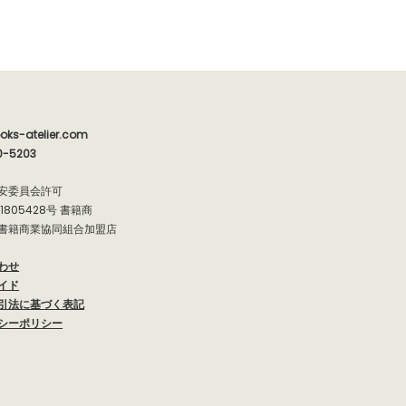
oks-atelier.com
0-5203
安委員会許可
91805428号 書籍商
書籍商業協同組合加盟店
わせ
イド
引法に基づく表記
シーポリシー