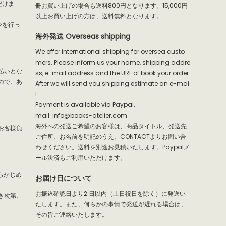
だけま
冊お買い上げの場合も送料800円となります。15,000円
以上お買い上げの方は、送料無料となります。
ジを行っ
海外発送 Overseas shipping
We offer international shipping for oversea custo
mers. Please inform us your name, shipping addre
払いとな
ss, e-mail address and the URL of book your order.
ので、あ
After we will send you shipping estimate an e-mai
l.
Payment is available via Paypal.
mail: info@books-atelier.com
海外への発送ご希望のお客様は、商品タイトル、発送先
お客様負
ご住所、お名前を明記のうえ、CONTACTよりお問い合
わせください。送料を別途お見積いたします。Paypalメ
ール決済もご利用いただけます。
らかじめ
お届け日について
お振込確認日より2 日以内（土日祝日を除く）に発送い
き次第、
たします。また、何らかの事情で発送が遅れる場合は、
その旨ご連絡いたします。