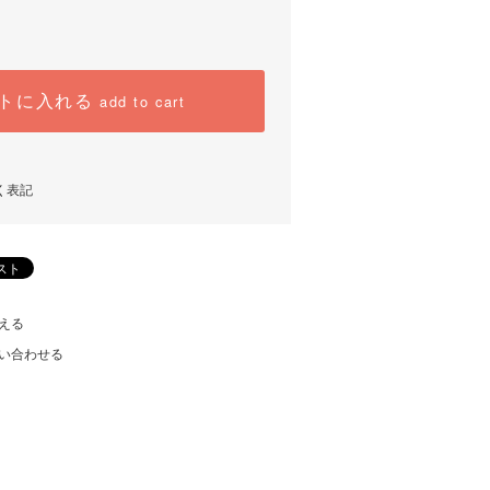
トに入れる
add to cart
く表記
える
い合わせる