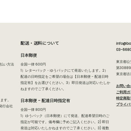
配送・送料について
info@bo
03-668
日本郵便
東京都公
支払い方法
全国一律 600円
第3088
1）レターパック・ゆうパックにて発送いたします。2）
東京都古
配達の日時指定をご希望の場合は【日本郵便 - 配達日時
指定有】をお選びください。3）即日発送は対応いたしか
お問い合
ねますのでご了承ください。
ご利用ガ
特定商取
だけます。
日本郵便 - 配達日時指定有
プライバ
発行会社
全国一律 800円
1）ゆうパック（日本郵便）にて発送、配達希望日時のご
指定が可能です。備考欄に予めご記入ください。2) 即日
発送は対応いたしかねますのでご了承ください。3) 複数