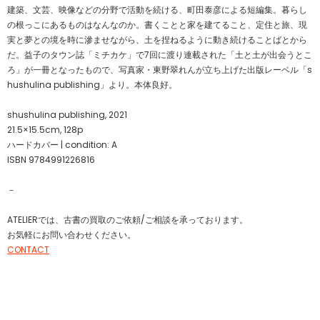
建築、文芸、映像などの分野で活動を続ける、町田泰彦による短編集。暮らし
の根っこにあるものはなんなのか。書くことと家を建てること、定住と旅、現
実と夢との境を時に滲ませながら、土を捏ねるように動き続けることばとから
だ。益子のタウン誌「ミチカケ」で7回に渡り連載された「土と土が出会うとこ
ろ」が一冊となったもので、写真家・東野翠れんが立ち上げた出版レーベル「s
hushulina publishing」より。本体良好。
shushulina publishing, 2021
21.5×15.5cm, 128p
ハードカバー | condition: A
ISBN 9784991226816
－
ATELIERでは、古書の買取のご依頼/ご相談を承っております。
お気軽にお問い合わせください。
CONTACT