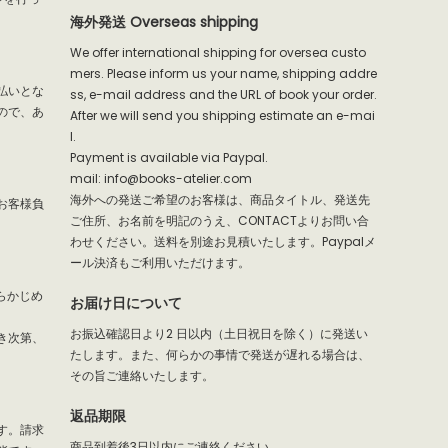
海外発送 Overseas shipping
We offer international shipping for oversea custo
mers. Please inform us your name, shipping addre
払いとな
ss, e-mail address and the URL of book your order.
ので、あ
After we will send you shipping estimate an e-mai
l.
Payment is available via Paypal.
mail: info@books-atelier.com
海外への発送ご希望のお客様は、商品タイトル、発送先
お客様負
ご住所、お名前を明記のうえ、CONTACTよりお問い合
わせください。送料を別途お見積いたします。Paypalメ
ール決済もご利用いただけます。
らかじめ
お届け日について
お振込確認日より2 日以内（土日祝日を除く）に発送い
き次第、
たします。また、何らかの事情で発送が遅れる場合は、
その旨ご連絡いたします。
返品期限
す。請求
商品到着後3日以内にご連絡ください。