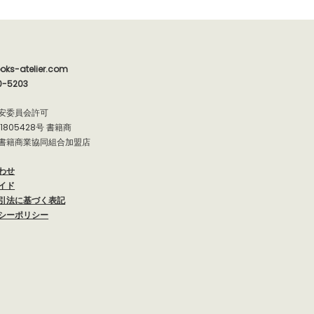
oks-atelier.com
0-5203
安委員会許可
91805428号 書籍商
書籍商業協同組合加盟店
わせ
イド
引法に基づく表記
シーポリシー