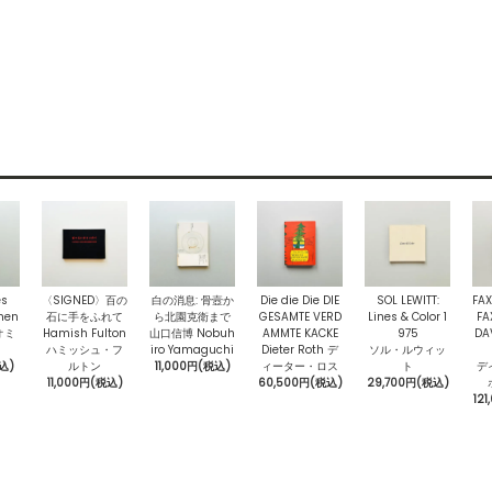
es
〈SIGNED〉百の
白の消息: 骨壼か
Die die Die DIE
SOL LEWITT:
FAX
nen
石に手をふれて
ら北園克衛まで
GESAMTE VERD
Lines & Color 1
FA
オミ
Hamish Fulton
山口信博 Nobuh
AMMTE KACKE
975
DA
ハミッシュ・フ
iro Yamaguchi
Dieter Roth デ
ソル・ルウィッ
込)
ルトン
11,000円(税込)
ィーター・ロス
ト
デ
11,000円(税込)
60,500円(税込)
29,700円(税込)
12