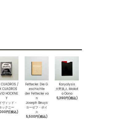
 CUADROS /
Fettecke: Die G
Karyolysis
X CUADROS
eschichte
大野真人 Makot
VID HOCKNE
der Fettecke vo
o Oono
Y
n
5,390円(税込)
イヴィッド・
Joseph Beuys
ホックニー
ヨーゼフ・ボイ
1,000円(税込)
ス
5,500円(税込)