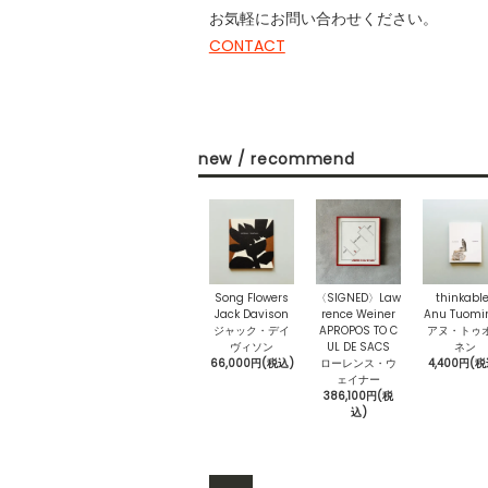
お気軽にお問い合わせください。
CONTACT
new / recommend
Song Flowers
〈SIGNED〉Law
thinkabl
Jack Davison
rence Weiner
Anu Tuomi
ジャック・デイ
APROPOS TO C
アヌ・トゥ
ヴィソン
UL DE SACS
ネン
66,000円(税込)
ローレンス・ウ
4,400円(税
ェイナー
386,100円(税
込)