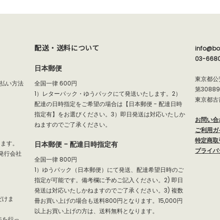
配送・送料について
info@bo
03-668
日本郵便
東京都公
支払い方法
全国一律 600円
第3088
1）レターパック・ゆうパックにて発送いたします。2）
東京都古
配達の日時指定をご希望の場合は【日本郵便 - 配達日時
指定有】をお選びください。3）即日発送は対応いたしか
お問い合
ねますのでご了承ください。
ご利用ガ
特定商取
だけます。
日本郵便 - 配達日時指定有
プライバ
発行会社
全国一律 800円
1）ゆうパック（日本郵便）にて発送、配達希望日時のご
指定が可能です。備考欄に予めご記入ください。2) 即日
発送は対応いたしかねますのでご了承ください。3) 複数
だけま
冊お買い上げの場合も送料800円となります。15,000円
以上お買い上げの方は、送料無料となります。
ジを行っ