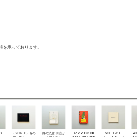
ご相談を承っております。
es
〈SIGNED〉百の
白の消息: 骨壼か
Die die Die DIE
SOL LEWITT:
FAX