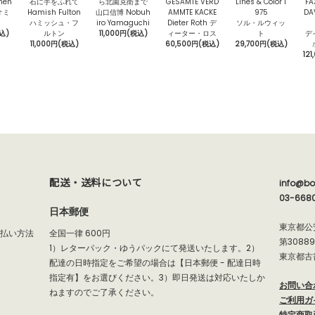
nen
石に手をふれて
ら北園克衛まで
GESAMTE VERD
Lines & Color 1
FA
オミ
Hamish Fulton
山口信博 Nobuh
AMMTE KACKE
975
DA
ハミッシュ・フ
iro Yamaguchi
Dieter Roth デ
ソル・ルウィッ
込)
ルトン
11,000円(税込)
ィーター・ロス
ト
デ
11,000円(税込)
60,500円(税込)
29,700円(税込)
12
配送・送料について
info@bo
03-668
日本郵便
東京都公
支払い方法
全国一律 600円
第3088
1）レターパック・ゆうパックにて発送いたします。2）
東京都古
配達の日時指定をご希望の場合は【日本郵便 - 配達日時
指定有】をお選びください。3）即日発送は対応いたしか
お問い合
ねますのでご了承ください。
ご利用ガ
特定商取