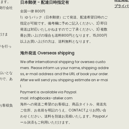
だけます。
日本郵便 - 配達日時指定有
プライバ
発行会社
全国一律 800円
1）ゆうパック（日本郵便）にて発送、配達希望日時のご
指定が可能です。備考欄に予めご記入ください。2) 即日
発送は対応いたしかねますのでご了承ください。3) 複数
だけま
冊お買い上げの場合も送料800円となります。15,000円
以上お買い上げの方は、送料無料となります。
ジを行っ
海外発送 Overseas shipping
We offer international shipping for oversea custo
mers. Please inform us your name, shipping addre
払いとな
ss, e-mail address and the URL of book your order.
ので、あ
After we will send you shipping estimate an e-mai
l.
Payment is available via Paypal.
mail: info@books-atelier.com
海外への発送ご希望のお客様は、商品タイトル、発送先
お客様負
ご住所、お名前を明記のうえ、CONTACTよりお問い合
わせください。送料を別途お見積いたします。Paypalメ
ール決済もご利用いただけます。