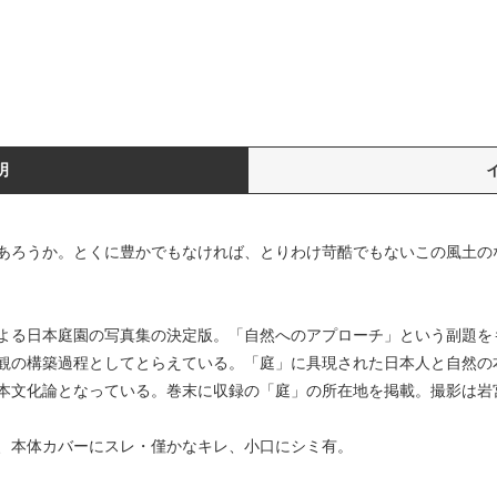
明
あろうか。とくに豊かでもなければ、とりわけ苛酷でもないこの風土の
よる日本庭園の写真集の決定版。「自然へのアプローチ」という副題を
観の構築過程としてとらえている。「庭」に具現された日本人と自然の
本文化論となっている。巻末に収録の「庭」の所在地を掲載。撮影は岩
、本体カバーにスレ・僅かなキレ、小口にシミ有。