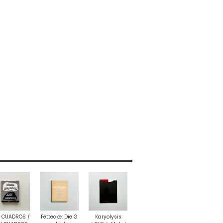
 CUADROS /
Fettecke: Die G
Karyolysis