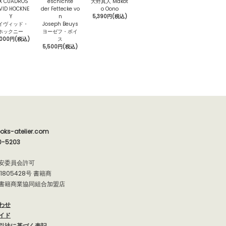
X CUADROS
eschichte
大野真人 Makot
VID HOCKNE
der Fettecke vo
o Oono
Y
n
5,390円(税込)
イヴィッド・
Joseph Beuys
ホックニー
ヨーゼフ・ボイ
1,000円(税込)
ス
5,500円(税込)
oks-atelier.com
0-5203
安委員会許可
91805428号 書籍商
書籍商業協同組合加盟店
わせ
イド
引法に基づく表記