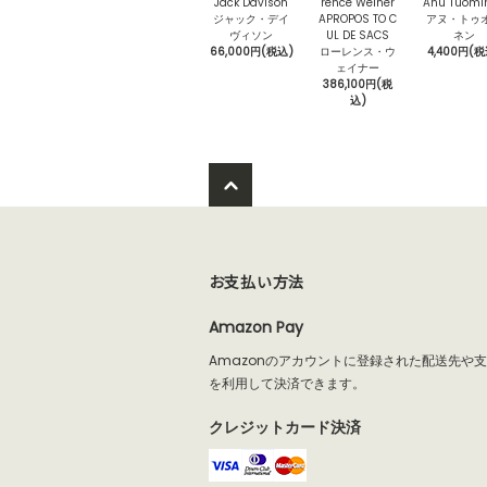
Jack Davison
rence Weiner
Anu Tuomi
ジャック・デイ
APROPOS TO C
アヌ・トゥ
ヴィソン
UL DE SACS
ネン
66,000円(税込)
ローレンス・ウ
4,400円(税
ェイナー
386,100円(税
込)
お支払い方法
Amazon Pay
Amazonのアカウントに登録された配送先や
を利用して決済できます。
クレジットカード決済