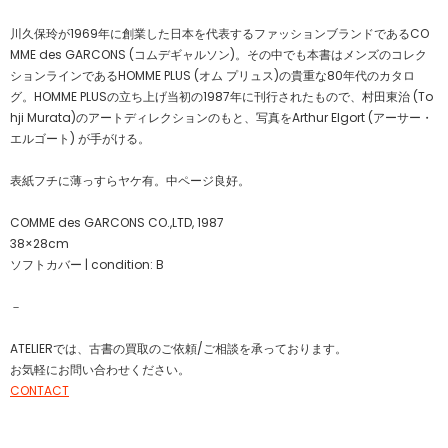
川久保玲が1969年に創業した日本を代表するファッションブランドであるCO
MME des GARCONS (コムデギャルソン)。その中でも本書はメンズのコレク
ションラインであるHOMME PLUS (オム プリュス)の貴重な80年代のカタロ
グ。HOMME PLUSの立ち上げ当初の1987年に刊行されたもので、村田東治 (To
hji Murata)のアートディレクションのもと、写真をArthur Elgort (アーサー・
エルゴート) が手がける。
表紙フチに薄っすらヤケ有。中ページ良好。
COMME des GARCONS CO.,LTD, 1987
38×28cm
ソフトカバー | condition: B
－
ATELIERでは、古書の買取のご依頼/ご相談を承っております。
お気軽にお問い合わせください。
CONTACT