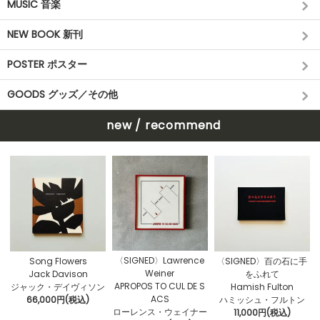
MUSIC 音楽
NEW BOOK 新刊
POSTER ポスター
GOODS グッズ／その他
new / recommend
〈SIGNED〉Lawrence
Song Flowers
〈SIGNED〉百の石に手
Weiner
Jack Davison
をふれて
APROPOS TO CUL DE S
ジャック・デイヴィソン
Hamish Fulton
ACS
66,000円(税込)
ハミッシュ・フルトン
ローレンス・ウェイナー
11,000円(税込)