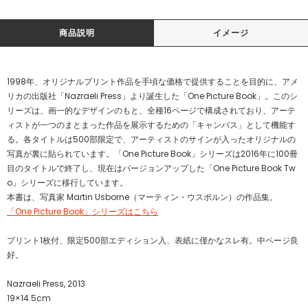
商品説明
イメージ
1998年、オリジナルプリント作品を手頃な価格で提供することを目的に、アメ
リカの出版社「Nazraeli Press」より誕生した「One Picture Book」。このシ
リーズは、画一的なデザインのもと、全種16ページで構成されており、アーテ
ィストが一つのまとまった作品を展示するための「キャンバス」として機能す
る。各タイトルは500部限定で、アーティストのサインが入ったオリジナルの
写真が裏に貼られています。「One Picture Book」シリーズは2016年に100冊
目のタイトルで終了し、現在はバージョンアップした「One Picture Book Tw
o」シリーズに移行しています。
本書は、写真家 Martin Usborne（マーティン・ウスボルン）の作品集。
「One Picture Book」シリーズはこちら
プリント1枚付、限定500部エディション入、表紙に僅かなスレ有。中ページ良
好。
Nazraeli Press, 2013
19×14.5cm