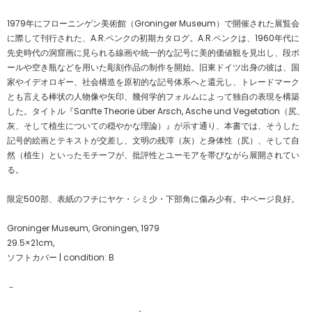
1979年にフローニンゲン美術館（Groninger Museum）で開催された展覧会
に際して刊行された、A.R.ペンクの初期カタログ。A.R.ペンクは、1960年代に
先史時代の洞窟画に見られる線画や統一的な記号に美的価値観を見出し、段ボ
ールや空き瓶などを用いた彫刻作品の制作を開始。旧東ドイツ出身の彼は、国
家やイデオロギー、社会構造を原初的な記号体系へと還元し、トレードマーク
とも言える棒状の人物像や矢印、幾何学的フォルムによって独自の表現を構築
した。タイトル『Sanfte Theorie über Arsch, Asche und Vegetation（尻、
灰、そして植生についての穏やかな理論）』が示す通り、本書では、そうした
記号的絵画とテキストが交差し、文明の残滓（灰）と身体性（尻）、そして自
然（植生）といったモチーフが、批評性とユーモアを帯びながら展開されてい
る。
限定500部、表紙のフチにヤケ・シミ少・下部角に傷み少有。中ページ良好。
Groninger Museum, Groningen, 1979
29.5×21cm,
ソフトカバー | condition: B
－