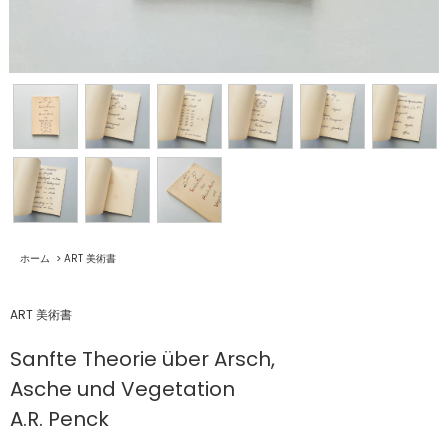
ホーム
>
ART 美術書
ART 美術書
Sanfte Theorie über Arsch,
Asche und Vegetation
A.R. Penck