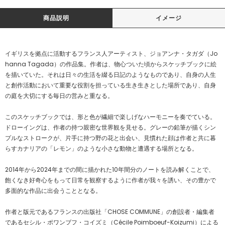
商品説明
イメージ
イギリスを拠点に活動するフランス人アーティスト、ジョアンナ・タガダ（Jo
hanna Tagada）の作品集。作者は、物心ついた頃からスケッチブックに絵
を描いていた。それは日々の生活を綴る日記のようなものであり、自身の人生
と創作活動において重要な役割を担っている生き生きとした場所であり、自身
の庭を大切にする毎日の営みと重なる。
このスケッチブックでは、形と色が繊細で楽しげなハーモニーを奏でている。
ドローイングは、作者の持つ親密な世界観を見せる。グレーの鉛筆が描くシン
プルなストロークが、片手に持つ野の花と出会い、見慣れた顔は作者と共に暮
らすカナリアの「レモン」のような小さな動物と遭遇する場所となる。
2014年から2024年までの間に描かれた10年間分のノートを読み解くことで、
飽くなき好奇心をもって日常を観察するように作者が我々を誘い、その豊かで
多面的な作品に出会うこととなる。
作者と版元であるフランスの出版社「CHOSE COMMUNE」の創設者・編集者
であるセシル・ポワンブフ・コイズミ（Cécile Poimboeuf-Koizumi）による