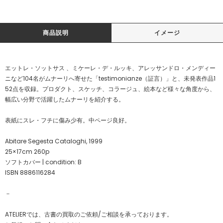
商品説明
イメージ
エットレ・ソットサス 、ミケーレ・デ・ルッキ、アレッサンドロ・メンディー
ニなど104名がムナーリへ寄せた「testimonianze（証言）」と、未発表作品1
52点を収録。プロダクト、スケッチ、コラージュ、絵本など様々な角度から、
幅広い分野で活躍したムナーリを紹介する。
表紙にスレ・フチに傷み少有。中ページ良好。
Abitare Segesta Cataloghi, 1999
25×17cm 260p
ソフトカバー | condition: B
ISBN 8886116284
－
ATELIERでは、古書の買取のご依頼/ご相談を承っております。