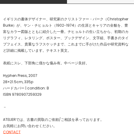
イギリスの書体デザイナー、研究家のクリストファー・バーク（Christopher
Burke）が、ヤン・チヒョルト（1902-1974）の生涯とキャリアの全貌を、豊
富なカラー図版とともに紹介した一冊。チヒョルトの生い立ちから、初期のカ
リグラフィ、レタリング、ポスター、ブックデザイン、文字組、手書きのタイ
プフェイス、貴重なラフスケッチまで、これまでに手がけた作品や研究資料な
ど詳細に掲載しています。テキスト英文。
表紙にスレ、下部角に僅かな傷み有。中ページ良好。
Hyphen Press, 2007
28×21.5cm, 335p
ハードカバー | condition: B
ISBN 9780907259329
－
ATELIERでは、古書の買取のご依頼/ご相談を承っております。
お気軽にお問い合わせください。
CONTACT