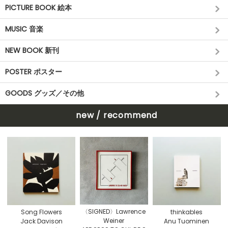
PICTURE BOOK 絵本
MUSIC 音楽
NEW BOOK 新刊
POSTER ポスター
GOODS グッズ／その他
new / recommend
〈SIGNED〉Lawrence
Song Flowers
thinkables
Weiner
Jack Davison
Anu Tuominen