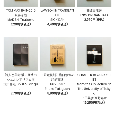
TOM MAX 1941-2015
LAWSON IN TRANSLATI
難波田龍起
真喜志勉
ON
Tatsuoki NAMBATA
MAKISHI Tsutomu
SICK DAN
2,970円(税込)
2,200円(税込)
4,400円(税込)
詩人と美術 瀧口修造の
〈限定復刻〉瀧口修造の
CHAMBER of CURIOSIT
シュルレアリスム展
詩的実験
IES
瀧口修造 Shuzo Takigu
1927-1937
from the Collection of
chi
Shuzo Takiguchi
The University of Toky
7,700円(税込)
8,800円(税込)
o
上田義彦 西野嘉章
19,250円(税込)