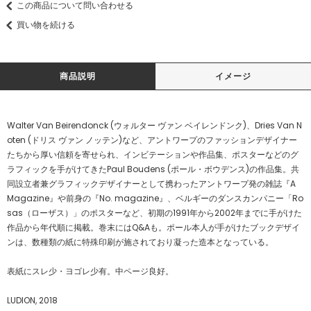
この商品について問い合わせる
買い物を続ける
商品説明
イメージ
Walter Van Beirendonck (ウォルター ヴァン ベイレンドンク)、Dries Van N
oten (ドリス ヴァン ノッテン)など、アントワープのファッションデザイナー
たちから厚い信頼を寄せられ、インビテーションや作品集、ポスターなどのグ
ラフィックを手がけてきたPaul Boudens (ポール・ボウデンス)の作品集。共
同設立者兼グラフィックデザイナーとして携わったアントワープ発の雑誌『A
Magazine』や前身の『No. magazine』、ベルギーのダンスカンパニー「Ro
sas（ローザス）」のポスターなど、初期の1991年から2002年までに手がけた
作品から年代順に掲載。巻末にはQ&Aも。ポール本人が手がけたブックデザイ
ンは、数種類の紙に特殊印刷が施されており凝った造本となっている。
表紙にスレ少・ヨゴレ少有。中ページ良好。
LUDION, 2018