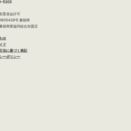
0-5203
安委員会許可
91805428号 書籍商
書籍商業協同組合加盟店
わせ
イド
引法に基づく表記
シーポリシー