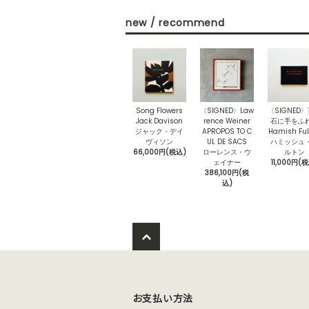
new / recommend
Song Flowers
〈SIGNED〉Law
〈SIGNED
Jack Davison
rence Weiner
石に手をふ
ジャック・デイ
APROPOS TO C
Hamish Ful
ヴィソン
UL DE SACS
ハミッシュ
66,000円(税込)
ローレンス・ウ
ルトン
ェイナー
11,000円(
386,100円(税
込)
お支払い方法