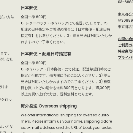
03-668
日本郵便
東京都公
支払い方法
全国一律 600円
第3088
1）レターパック・ゆうパックにて発送いたします。2）
東京都古
配達の日時指定をご希望の場合は【日本郵便 - 配達日時
指定有】をお選びください。3）即日発送は対応いたしか
お問い合
ねますのでご了承ください。
ご利用ガ
特定商取
だけます。
日本郵便 - 配達日時指定有
プライバ
発行会社
全国一律 800円
1）ゆうパック（日本郵便）にて発送、配達希望日時のご
指定が可能です。備考欄に予めご記入ください。2) 即日
発送は対応いたしかねますのでご了承ください。3) 複数
だけま
冊お買い上げの場合も送料800円となります。15,000円
以上お買い上げの方は、送料無料となります。
ジを行っ
海外発送 Overseas shipping
We offer international shipping for oversea custo
mers. Please inform us your name, shipping addre
払いとな
ss, e-mail address and the URL of book your order.
ので、あ