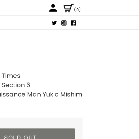
(0)
 Times
 Section 6
issance Man Yukio Mishim
SOLD OUT