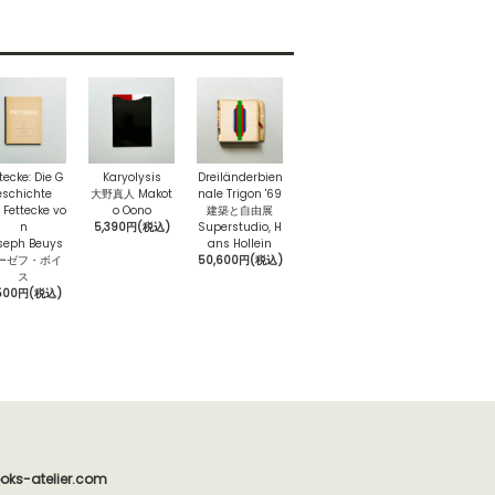
tecke: Die G
Karyolysis
Dreiländerbien
eschichte
大野真人 Makot
nale Trigon '69
 Fettecke vo
o Oono
建築と自由展
n
5,390円(税込)
Superstudio, H
seph Beuys
ans Hollein
ーゼフ・ボイ
50,600円(税込)
ス
500円(税込)
oks-atelier.com