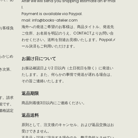
After we will send you shipping estimate an e-mai
l.
Payment is available via Paypal.
mail: info@books-atelier.com
海外への発送ご希望のお客様は、商品タイトル、発送先
お客様負
ご住所、お名前を明記のうえ、CONTACTよりお問い合
わせください。送料を別途お見積いたします。Paypalメ
ール決済もご利用いただけます。
らかじめ
お届け日について
お振込確認日より2 日以内（土日祝日を除く）に発送い
き次第、
たします。また、何らかの事情で発送が遅れる場合は、
その旨ご連絡いたします。
返品期限
す。請求
商品到着後3日以内にご連絡ください。
能です。
価格認定
返品送料
原則として、注文後のキャンセル、および返品交換はお
受けできません。
不良品・誤送に該当する場合のみ、弊店負担とさせてい