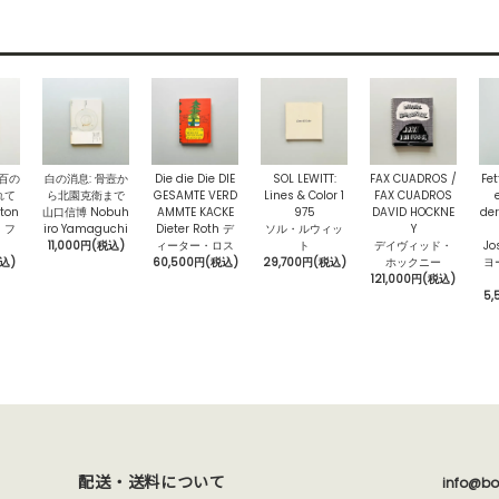
〉百の
白の消息: 骨壼か
Die die Die DIE
SOL LEWITT:
FAX CUADROS /
Fet
れて
ら北園克衛まで
GESAMTE VERD
Lines & Color 1
FAX CUADROS
ton
山口信博 Nobuh
AMMTE KACKE
975
DAVID HOCKNE
der
・フ
iro Yamaguchi
Dieter Roth デ
ソル・ルウィッ
Y
11,000円(税込)
ィーター・ロス
ト
デイヴィッド・
Jo
税込)
60,500円(税込)
29,700円(税込)
ホックニー
ヨ
121,000円(税込)
5,
配送・送料について
info@bo