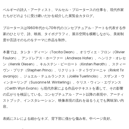
ベルギーの詩人・アーティスト、マルセル・ブロータースの仕事を、現代作家
たちがどのように受け継いだかを紹介した展覧会カタログ。
ブロータースは1960年代から70年代のコンセプチュアル・アートを代表する作
家のひとりで、詩、映画、タイポグラフィ、展示空間を横断しながら、美術制
度や言語そのものをテーマに作品を制作。
本書では、タシタ・ディーン（Tacita Dean）、オリヴィエ・フロン（Olivier
Foulon）、アンドレアス・ホーファー（Andreas Hofer）、ヘンリク・オレセ
ン（Henrik Olesen）、キルステン・ピーロート（Kirsten Pieroth）、スティー
ヴン・プリナ（Stephen Prina）、リクリット・ティラヴァーニャ（Rirkrit Tir
avanija）、ジョエル・テュルランクス（Joëlle Tuerlinckx）、スザンヌ・ウ
ィンターリング（Susanne M. Winterling）、ケリス・ウィン・エヴァンス
（Cerith Wyn Evans）ら現代作家による作品やテキストを通して、その影響
の広がりを検証している。コンセプチュアル・アート以降の表現や、アーティ
ストブック、インスタレーション、映像表現の流れを辿るうえでも興味深い内
容。
表紙にスレによる細かなキズ、背下部に僅かな傷み有。中ページ良好。