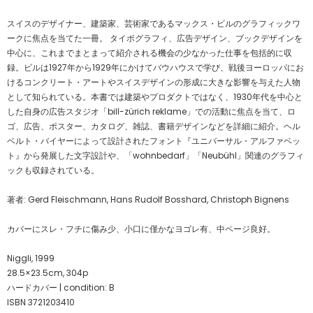
スイスのデザイナー、建築家、芸術家であるマックス・ビルのグラフィックワ
ークに焦点を当てた一冊。 タイポグラフィ、広告デザイン、ブックデザインを
中心に、これまでまとまって紹介される機会の少なかった仕事を包括的に収
録。ビルは1927年から1929年にかけてバウハウスで学び、戦後ヨーロッパにお
けるコンクリート・アートやスイスデザインの形成に大きな影響を与えた人物
として知られている。本書では建築やプロダクトではなく、1930年代を中心と
した自身の広告スタジオ「bill-zürich reklame」での活動に焦点を当て、ロ
ゴ、広告、ポスター、カタログ、雑誌、書籍デザインなどを詳細に紹介。ヘル
ベルト・バイヤーによって設計されたフォント『ユニバーサル・アルファベッ
ト』から発展した文字設計や、「wohnbedarf」「Neubühl」関連のグラフィ
ックも収録されている。
著者: Gerd Fleischmann, Hans Rudolf Bosshard, Christoph Bignens
カバーにスレ・フチに傷み少、小口に僅かなヨゴレ有、中ページ良好。
Niggli, 1999
28.5×23.5cm, 304p
ハードカバー | condition: B
ISBN 3721203410