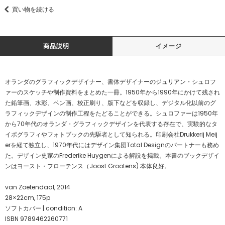
買い物を続ける
商品説明
イメージ
オランダのグラフィックデザイナー、書体デザイナーのジュリアン・シュロフ
ァーのスケッチや制作資料をまとめた一冊。1950年から1990年にかけて残され
た鉛筆画、水彩、ペン画、校正刷り、版下などを収録し、デジタル化以前のグ
ラフィックデザインの制作工程をたどることができる。シュロファーは1950年
から70年代のオランダ・グラフィックデザインを代表する存在で、実験的なタ
イポグラフィやフォトブックの先駆者として知られる。印刷会社Drukkerij Meij
erを経て独立し、1970年代にはデザイン集団Total Designのパートナーも務め
た。デザイン史家のFrederike Huygenによる解説を掲載。本書のブックデザイ
ンはヨースト・フローテンス（Joost Grootens) 本体良好。
van Zoetendaal, 2014
28×22cm, 175p
ソフトカバー | condition: A
ISBN 9789462260771