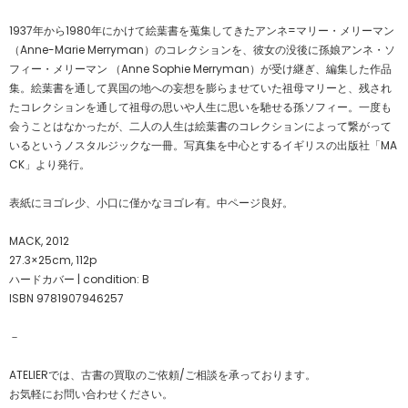
1937年から1980年にかけて絵葉書を蒐集してきたアンネ=マリー・メリーマン
（Anne-Marie Merryman）のコレクションを、彼女の没後に孫娘アンネ・ソ
フィー・メリーマン （Anne Sophie Merryman）が受け継ぎ、編集した作品
集。絵葉書を通して異国の地への妄想を膨らませていた祖母マリーと、残され
たコレクションを通して祖母の思いや人生に思いを馳せる孫ソフィー。一度も
会うことはなかったが、二人の人生は絵葉書のコレクションによって繋がって
いるというノスタルジックな一冊。写真集を中心とするイギリスの出版社「MA
CK」より発行。
表紙にヨゴレ少、小口に僅かなヨゴレ有。中ページ良好。
MACK, 2012
27.3×25cm, 112p
ハードカバー | condition: B
ISBN 9781907946257
－
ATELIERでは、古書の買取のご依頼/ご相談を承っております。
お気軽にお問い合わせください。