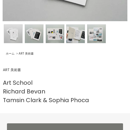
ホーム
>
ART 美術書
ART 美術書
Art School
Richard Bevan
Tamsin Clark & Sophia Phoca