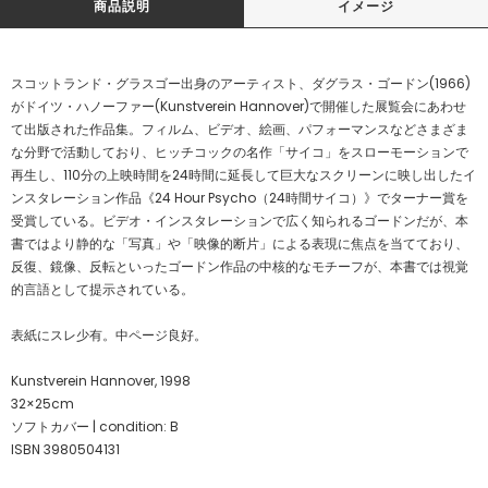
商品説明
イメージ
スコットランド・グラスゴー出身のアーティスト、ダグラス・ゴードン(1966)
がドイツ・ハノーファー(Kunstverein Hannover)で開催した展覧会にあわせ
て出版された作品集。フィルム、ビデオ、絵画、パフォーマンスなどさまざま
な分野で活動しており、ヒッチコックの名作「サイコ」をスローモーションで
再生し、110分の上映時間を24時間に延長して巨大なスクリーンに映し出したイ
ンスタレーション作品《24 Hour Psycho（24時間サイコ）》でターナー賞を
受賞している。ビデオ・インスタレーションで広く知られるゴードンだが、本
書ではより静的な「写真」や「映像的断片」による表現に焦点を当てており、
反復、鏡像、反転といったゴードン作品の中核的なモチーフが、本書では視覚
的言語として提示されている。
表紙にスレ少有。中ページ良好。
Kunstverein Hannover, 1998
32×25cm
ソフトカバー | condition: B
ISBN 3980504131