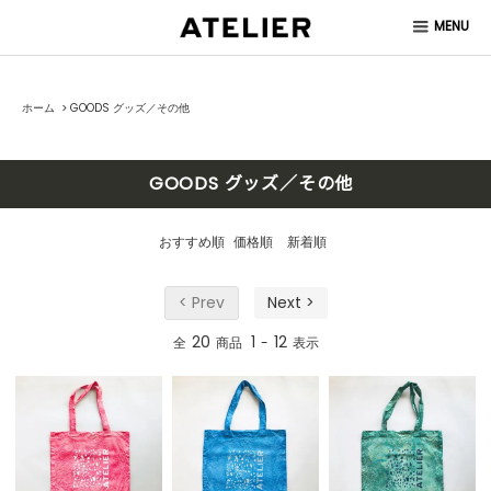
MENU
ホーム
>
GOODS グッズ／その他
GOODS グッズ／その他
おすすめ順
価格順
新着順
< Prev
Next >
20
1
12
全
商品
-
表示