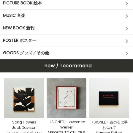
PICTURE BOOK 絵本
MUSIC 音楽
NEW BOOK 新刊
POSTER ポスター
GOODS グッズ／その他
new / recommend
〈SIGNED〉Lawrence
Song Flowers
〈SIGNED〉百の石に手
Weiner
Jack Davison
をふれて
APROPOS TO CUL DE S
ジャック・デイヴィソン
Hamish Fulton