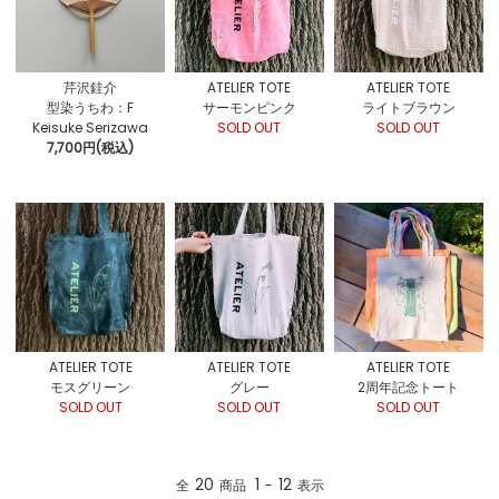
芹沢銈介
ATELIER TOTE
ATELIER TOTE
型染うちわ：F
サーモンピンク
ライトブラウン
Keisuke Serizawa
SOLD OUT
SOLD OUT
7,700円(税込)
ATELIER TOTE
ATELIER TOTE
ATELIER TOTE
モスグリーン
グレー
2周年記念トート
SOLD OUT
SOLD OUT
SOLD OUT
20
1
12
全
商品
-
表示