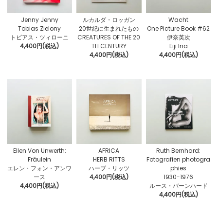
Jenny Jenny
ルカルダ・ロッガン
Wacht
Tobias Zielony
20世紀に生まれたもの
One Picture Book #62
トビアス・ツィローニ
CREATURES OF THE 20
伊奈英次
4,400円(税込)
TH CENTURY
Eiji Ina
4,400円(税込)
4,400円(税込)
Ellen Von Unwerth:
AFRICA
Ruth Bernhard:
Fräulein
HERB RITTS
Fotografien photogra
エレン・フォン・アンワ
ハーブ・リッツ
phies
ース
4,400円(税込)
1930-1976
4,400円(税込)
ルース・バーンハード
4,400円(税込)