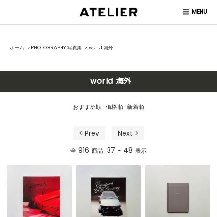
MENU
ホーム
>
PHOTOGRAPHY 写真集
>
world 海外
world 海外
おすすめ順
価格順
新着順
< Prev
Next >
916
37
48
全
商品
-
表示