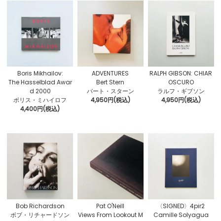
Boris Mikhailov:
ADVENTURES
RALPH GIBSON: CHIAR
The Hasselblad Awar
Bert Stern
OSCURO
d 2000
バート・スターン
ラルフ・ギブソン
ボリス・ミハイロフ
4,950円(税込)
4,950円(税込)
4,400円(税込)
Bob Richardson
Pat O'Neill
〈SIGNED〉4pir2
ボブ・リチャードソン
Views From Lookout M
Camille Solyagua