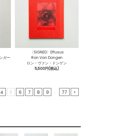
〈SIGNED〉Effusus
ランガー
Ron Van Dongen
ロン・ヴァン・ドンゲン
5,500円(税込)
...
4
5
6
7
8
9
77
>