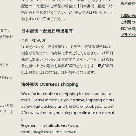
東京都古
配達の日時指定をご希望の場合は【日本郵便 - 配達日時
指定有】をお選びください。3）即日発送は対応いたしか
お問い合
ねますのでご了承ください。
ご利用ガ
特定商取
だけます。
日本郵便 - 配達日時指定有
プライバ
発行会社
全国一律 800円
1）ゆうパック（日本郵便）にて発送、配達希望日時のご
指定が可能です。備考欄に予めご記入ください。2) 即日
発送は対応いたしかねますのでご了承ください。3) 複数
だけま
冊お買い上げの場合も送料800円となります。15,000円
以上お買い上げの方は、送料無料となります。
ジを行っ
海外発送 Overseas shipping
We offer international shipping for oversea custo
mers. Please inform us your name, shipping addre
払いとな
ss, e-mail address and the URL of book your order.
ので、あ
After we will send you shipping estimate an e-mai
l.
Payment is available via Paypal.
mail: info@books-atelier.com