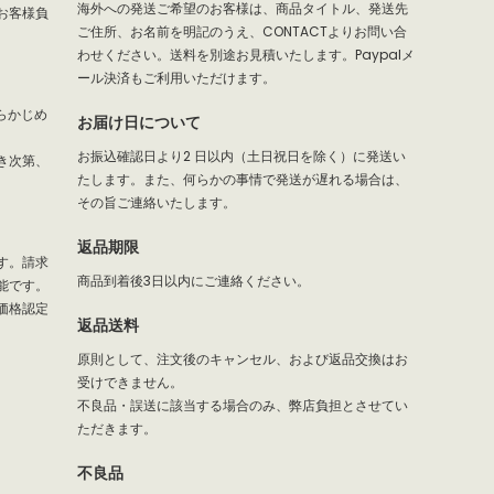
海外への発送ご希望のお客様は、商品タイトル、発送先
お客様負
ご住所、お名前を明記のうえ、CONTACTよりお問い合
わせください。送料を別途お見積いたします。Paypalメ
ール決済もご利用いただけます。
らかじめ
お届け日について
お振込確認日より2 日以内（土日祝日を除く）に発送い
き次第、
たします。また、何らかの事情で発送が遅れる場合は、
その旨ご連絡いたします。
返品期限
す。請求
商品到着後3日以内にご連絡ください。
能です。
価格認定
返品送料
原則として、注文後のキャンセル、および返品交換はお
受けできません。
不良品・誤送に該当する場合のみ、弊店負担とさせてい
ただきます。
不良品