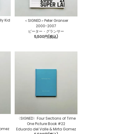
ly Kid
＜SIGNED＞Peter Granser
2000-2007
ピーター・グランサー
5,500円(税込)
〈SIGNED〉Four Sections of Time
One Picture Book #22
Gomez
Eduardo del Valle & Mirta Gomez