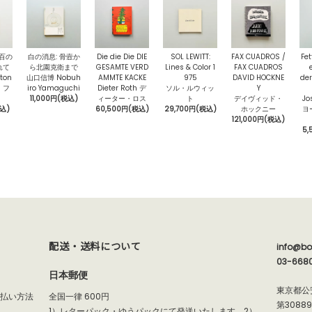
〉百の
白の消息: 骨壼か
Die die Die DIE
SOL LEWITT:
FAX CUADROS /
Fet
れて
ら北園克衛まで
GESAMTE VERD
Lines & Color 1
FAX CUADROS
ton
山口信博 Nobuh
AMMTE KACKE
975
DAVID HOCKNE
der
・フ
iro Yamaguchi
Dieter Roth デ
ソル・ルウィッ
Y
11,000円(税込)
ィーター・ロス
ト
デイヴィッド・
Jo
税込)
60,500円(税込)
29,700円(税込)
ホックニー
ヨ
121,000円(税込)
5,
配送・送料について
info@bo
03-668
日本郵便
東京都公
支払い方法
全国一律 600円
第3088
1）レターパック・ゆうパックにて発送いたします。2）