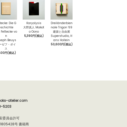
tecke: Die G
Karyolysis
Dreiländerbien
eschichte
大野真人 Makot
nale Trigon '69
 Fettecke vo
o Oono
建築と自由展
n
5,390円(税込)
Superstudio, H
seph Beuys
ans Hollein
ーゼフ・ボイ
50,600円(税込)
ス
500円(税込)
oks-atelier.com
0-5203
安委員会許可
91805428号 書籍商