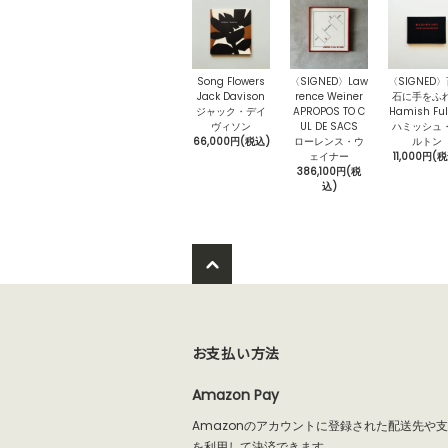
Song Flowers
〈SIGNED〉Law
〈SIGNED
Jack Davison
rence Weiner
石に手をふ
ジャック・デイ
APROPOS TO C
Hamish Ful
ヴィソン
UL DE SACS
ハミッシュ
66,000円(税込)
ローレンス・ウ
ルトン
ェイナー
11,000円(
386,100円(税
込)
お支払い方法
Amazon Pay
Amazonのアカウントに登録された配送先や
を利用して決済できます。