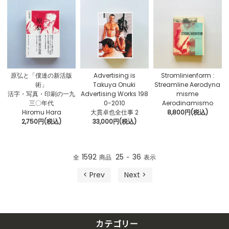
原弘と「僕達の新活版
Advertising is
Stromlinienform :
術」
Takuya Onuki
Streamline Aerodyna
活字・写真・印刷の一九
Advertising Works 198
misme
三〇年代
0-2010
Aerodinamismo
Hiromu Hara
大貫卓也全仕事 2
8,800円(税込)
2,750円(税込)
33,000円(税込)
1592
25
36
全
商品
-
表示
< Prev
Next >
カテゴリー