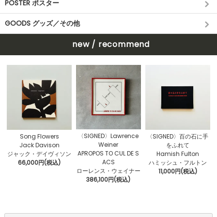
POSTER ポスター
GOODS グッズ／その他
new / recommend
〈SIGNED〉Lawrence
Song Flowers
〈SIGNED〉百の石に手
Weiner
Jack Davison
をふれて
APROPOS TO CUL DE S
ジャック・デイヴィソン
Hamish Fulton
ACS
66,000円(税込)
ハミッシュ・フルトン
ローレンス・ウェイナー
11,000円(税込)
386,100円(税込)