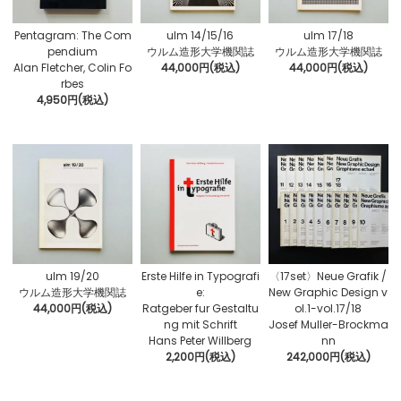
Pentagram: The Com
ulm 14/15/16
ulm 17/18
pendium
ウルム造形大学機関誌
ウルム造形大学機関誌
Alan Fletcher, Colin Fo
44,000円(税込)
44,000円(税込)
rbes
4,950円(税込)
ulm 19/20
Erste Hilfe in Typografi
〈17set〉Neue Grafik /
ウルム造形大学機関誌
e:
New Graphic Design v
44,000円(税込)
Ratgeber fur Gestaltu
ol.1-vol.17/18
ng mit Schrift
Josef Muller-Brockma
Hans Peter Willberg
nn
2,200円(税込)
242,000円(税込)