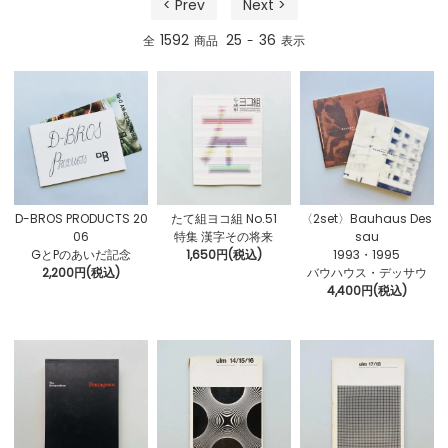
< Prev
Next >
1592
25
36
全
商品
-
表示
D-BROS PRODUCTS 20
たて組ヨコ組 No.51
〈2set〉Bauhaus Des
06
特集 漢字その将来
sau
GとPのあいだ記念
1,650円(税込)
1993・1995
2,200円(税込)
バウハウス・デッサウ
4,400円(税込)